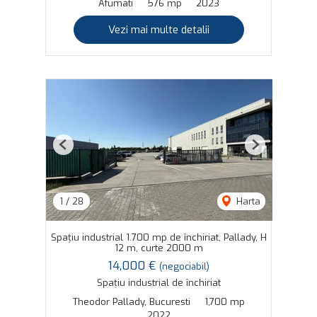
Afumati
576 mp
2023
Vezi mai multe detalii
Previous
Next
1
/
28
Harta
Spațiu industrial 1.700 mp de închiriat, Pallady, H
12 m, curte 2000 m
14,000 €
(negociabil)
Spațiu industrial de închiriat
Theodor Pallady, Bucuresti
1,700 mp
2022