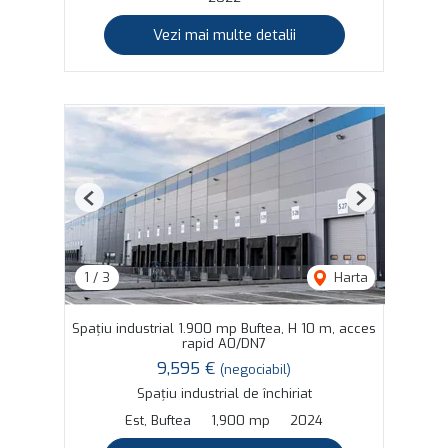
Vezi mai multe detalii
Previous
Next
1
/
3
Harta
Spațiu industrial 1.900 mp Buftea, H 10 m, acces
rapid A0/DN7
9,595 €
(negociabil)
Spațiu industrial de închiriat
Est, Buftea
1,900 mp
2024