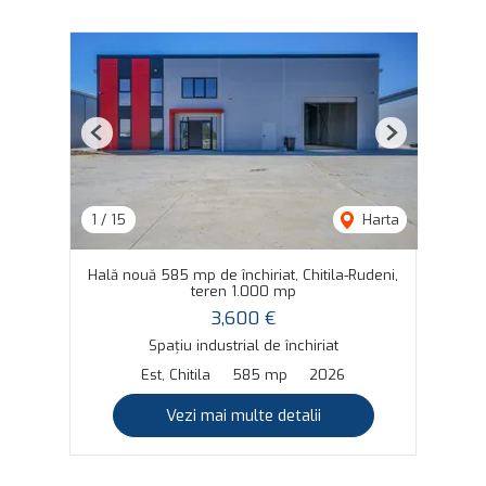
Previous
Next
1
/
15
Harta
Hală nouă 585 mp de închiriat, Chitila-Rudeni,
teren 1.000 mp
3,600 €
Spațiu industrial de închiriat
Est, Chitila
585 mp
2026
Vezi mai multe detalii