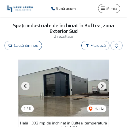
Sună acum
Meniu
Spații industriale de închiriat în Buftea, zona
Exterior Sud
2 rezultate
Caută din nou
Filtrează
Previous
Next
1
/
6
Harta
Hală 1.393 mp de închiriat în Buftea, temperatură