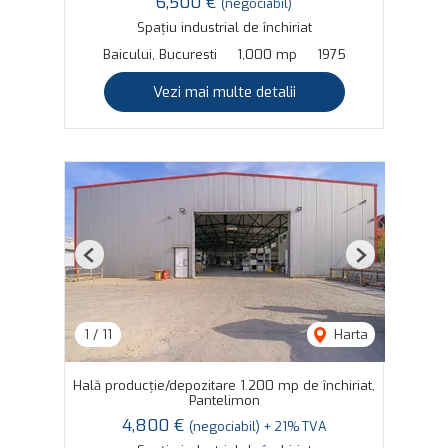
6,500 €
(negociabil)
Spațiu industrial de închiriat
Baicului, Bucuresti
1,000 mp
1975
Vezi mai multe detalii
Previous
Next
1
/
11
Harta
Hală producție/depozitare 1.200 mp de închiriat,
Pantelimon
4,800 €
(negociabil) + 21% TVA