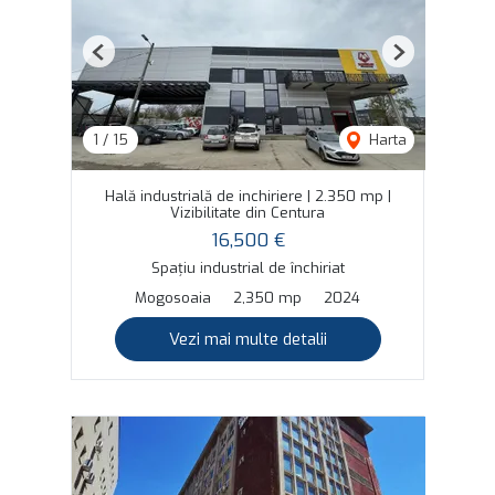
Previous
Next
1
/
15
Harta
Hală industrială de inchiriere | 2.350 mp |
Vizibilitate din Centura
16,500 €
Spațiu industrial de închiriat
Mogosoaia
2,350 mp
2024
Vezi mai multe detalii