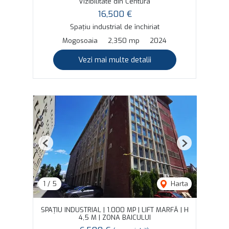
Vizibilitate din Centura
16,500 €
Spațiu industrial de închiriat
Mogosoaia
2,350 mp
2024
Vezi mai multe detalii
Previous
Next
1
/
5
Harta
SPAȚIU INDUSTRIAL | 1.000 MP | LIFT MARFĂ | H
4,5 M | ZONA BAICULUI