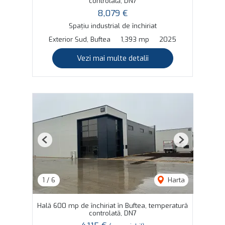
controlată, DN7
8,079 €
Spațiu industrial de închiriat
Exterior Sud, Buftea
1,393 mp
2025
Vezi mai multe detalii
Previous
Next
1
/
6
Harta
Hală 600 mp de închiriat în Buftea, temperatură
controlată, DN7