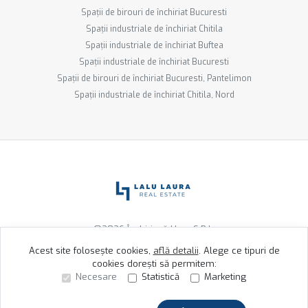
Spații de birouri de închiriat Bucuresti
Spații industriale de închiriat Chitila
Spații industriale de închiriat Buftea
Spații industriale de închiriat Bucuresti
Spații de birouri de închiriat Bucuresti, Pantelimon
Spații industriale de închiriat Chitila, Nord
©
2026
Închiriază Ușor S.R.L.
Acest site folosește cookies,
află detalii
.
Alege ce tipuri de
cookies dorești să permitem:
Site creat în
Necesare
Statistică
Marketing