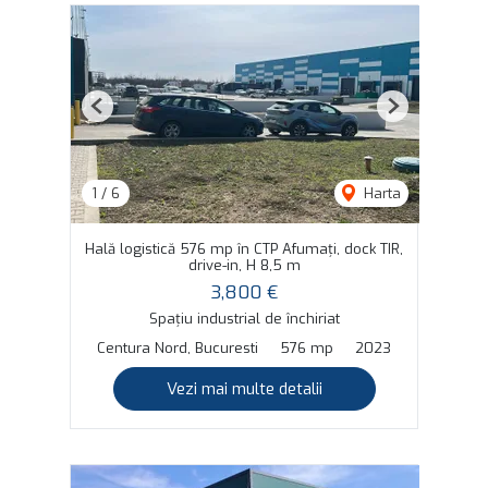
Previous
Next
1
/
6
Harta
Hală logistică 576 mp în CTP Afumați, dock TIR,
drive-in, H 8,5 m
3,800 €
Spațiu industrial de închiriat
Centura Nord, Bucuresti
576 mp
2023
Vezi mai multe detalii