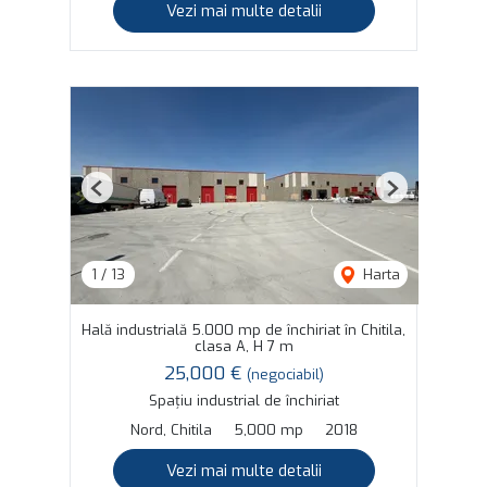
Vezi mai multe detalii
Previous
Next
1
/
13
Harta
Hală industrială 5.000 mp de închiriat în Chitila,
clasa A, H 7 m
25,000 €
(negociabil)
Spațiu industrial de închiriat
Nord, Chitila
5,000 mp
2018
Vezi mai multe detalii