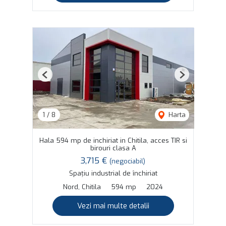
Previous
Next
1
/
8
Harta
Hala 594 mp de inchiriat in Chitila, acces TIR si
birouri clasa A
3,715 €
(negociabil)
Spațiu industrial de închiriat
Nord, Chitila
594 mp
2024
Vezi mai multe detalii