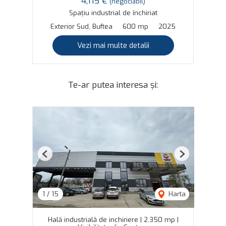
4,115 €
(negociabil)
Spațiu industrial de închiriat
Exterior Sud, Buftea
600 mp
2025
Vezi mai multe detalii
Te-ar putea interesa și:
Previous
Next
1
/
15
Harta
Hală industrială de inchiriere | 2.350 mp |