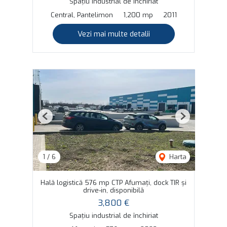
Spațiu industrial de închiriat
Central, Pantelimon
1,200 mp
2011
Vezi mai multe detalii
Previous
Next
1
/
6
Harta
Hală logistică 576 mp CTP Afumați, dock TIR și
drive-in, disponibilă
3,800 €
Spațiu industrial de închiriat