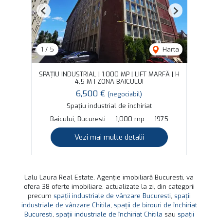
Previous
Next
1
/
5
Harta
SPAȚIU INDUSTRIAL | 1.000 MP | LIFT MARFĂ | H
4,5 M | ZONA BAICULUI
6,500 €
(negociabil)
Spațiu industrial de închiriat
Baicului, Bucuresti
1,000 mp
1975
Vezi mai multe detalii
Lalu Laura Real Estate, Agenție imobiliară Bucuresti, va
ofera 38 oferte imobiliare, actualizate la zi, din categorii
precum
spații industriale de vânzare Bucuresti
,
spații
industriale de vânzare Chitila
,
spații de birouri de închiriat
Bucuresti
,
spații industriale de închiriat Chitila
sau
spații