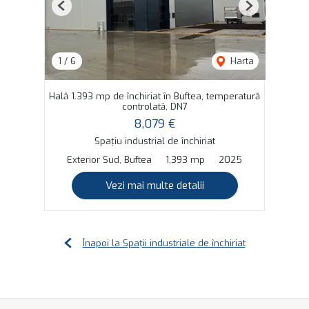
Previous
Next
1
/
6
Harta
Hală 1.393 mp de închiriat în Buftea, temperatură
controlată, DN7
8,079 €
Spațiu industrial de închiriat
Exterior Sud, Buftea
1,393 mp
2025
Vezi mai multe detalii
Înapoi la Spații industriale de închiriat