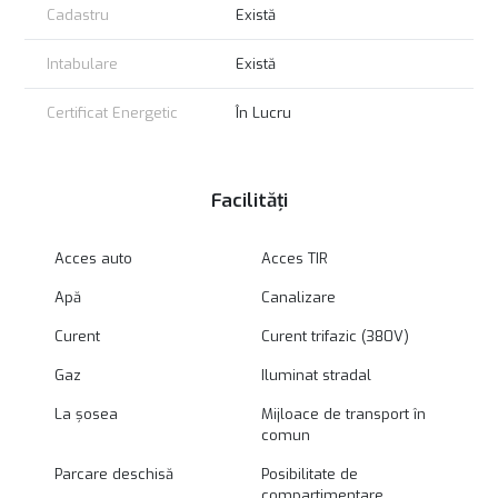
Cadastru
Există
Intabulare
Există
Certificat Energetic
În Lucru
Facilități
Acces auto
Acces TIR
Apă
Canalizare
Curent
Curent trifazic (380V)
Gaz
Iluminat stradal
La șosea
Mijloace de transport în
comun
Parcare deschisă
Posibilitate de
compartimentare