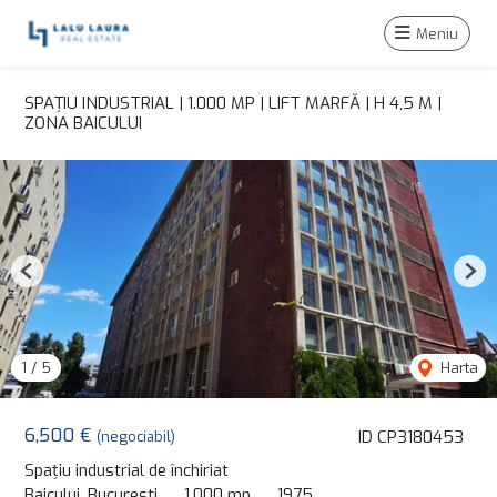
Meniu
SPAȚIU INDUSTRIAL | 1.000 MP | LIFT MARFĂ | H 4,5 M |
ZONA BAICULUI
Previous
Nex
1
/
5
Harta
6,500 €
ID CP3180453
(negociabil)
Spațiu industrial de închiriat
Baicului, Bucuresti
1,000 mp
1975