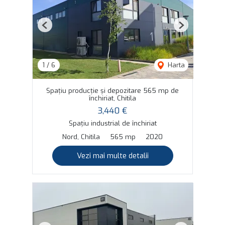
Previous
Next
1
/
6
Harta
Spațiu producție și depozitare 565 mp de
închiriat, Chitila
3,440 €
Spațiu industrial de închiriat
Nord, Chitila
565 mp
2020
Vezi mai multe detalii