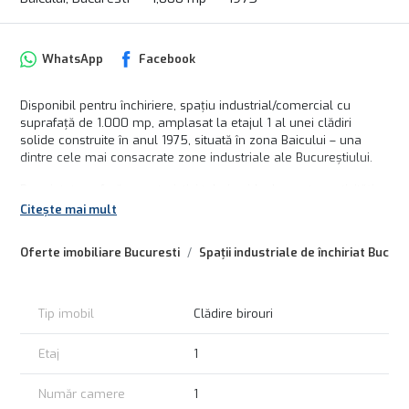
WhatsApp
Facebook
Disponibil pentru închiriere, spațiu industrial/comercial cu
suprafață de 1.000 mp, amplasat la etajul 1 al unei clădiri
solide construite în anul 1975, situată în zona Baicului – una
dintre cele mai consacrate zone industriale ale Bucureștiului.
Proprietatea oferă caracteristici tehnice ideale pentru activități
de producție ușoară, depozitare, logistică, distribuție, ateliere,
Citește mai mult
showroom tehnic sau alte activități comerciale și industriale.
Oferte imobiliare Bucuresti
Spații industriale de închiriat Bucure
Caracteristici principale:
• Suprafață utilă: 1.000 mp
• Amplasare: etaj 1
• Lift de marfă funcțional
Tip imobil
Clădire birouri
• Înălțime liberă: 4,5 m
• Putere electrică instalată: 150 kW
Etaj
1
• Sistem de încălzire prin calorifere
• 4 grupuri sanitare
Număr camere
1
• Compartimentare flexibilă