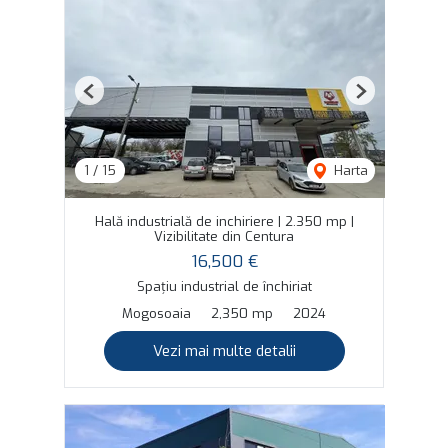
Previous
Next
1
/
15
Harta
Hală industrială de inchiriere | 2.350 mp |
Vizibilitate din Centura
16,500 €
Spațiu industrial de închiriat
Mogosoaia
2,350 mp
2024
Vezi mai multe detalii