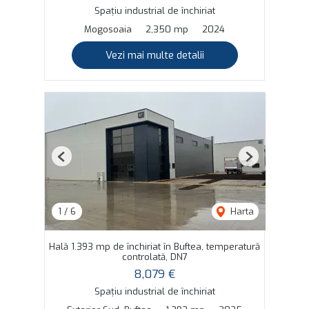
Spațiu industrial de închiriat
Mogosoaia
2,350 mp
2024
Vezi mai multe detalii
Previous
Next
1
/
6
Harta
Hală 1.393 mp de închiriat în Buftea, temperatură
controlată, DN7
8,079 €
Spațiu industrial de închiriat