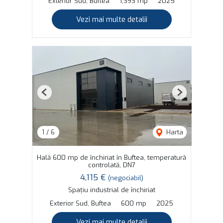
Exterior Sud, Buftea
1,393 mp
2025
Vezi mai multe detalii
Previous
Next
1
/
6
Harta
Hală 600 mp de închiriat în Buftea, temperatură
controlată, DN7
4,115 €
(negociabil)
Spațiu industrial de închiriat
Exterior Sud, Buftea
600 mp
2025
Vezi mai multe detalii