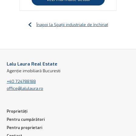
Înapoi la Spații industriale de închiriat
Lalu Laura Real Estate
Agenție imobiliară Bucuresti
+40 724788188
office@lalulaura.ro
Proprietăți
Pentru cumpărători
Pentru proprietari
Contact