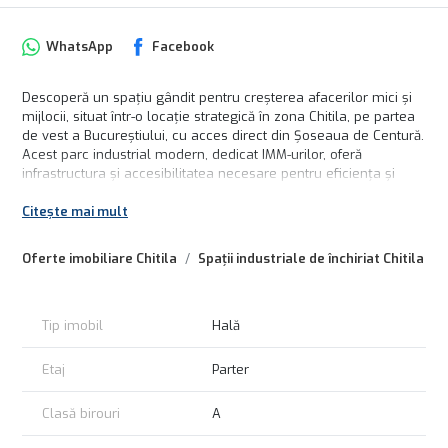
WhatsApp
Facebook
Descoperă un spațiu gândit pentru creșterea afacerilor mici și
mijlocii, situat într-o locație strategică în zona Chitila, pe partea
de vest a Bucureștiului, cu acces direct din Șoseaua de Centură.
Acest parc industrial modern, dedicat IMM-urilor, oferă
infrastructura și accesibilitatea necesare pentru eficiența și
dezvoltarea afacerii tale.
Citește mai mult
Accesibilitate și Avantaje Logistice
Într-un oraș aglomerat, conectivitatea rapidă contează enorm.
Oferte imobiliare Chitila
Spații industriale de închiriat Chitila
Cu acest spațiu industrial te afli la o distanță optimă de
principalele artere de transport:
6 km de Autostrada A1 (București-Pitești), deschizând ușa către
Tip imobil
Hală
vestul țării;
9,5 km de DN1, acces ușor către nord;
Etaj
Parter
16 km până la Aeroportul Internațional Henri Coandă;
18 km de Autostrada A3 (București-Ploiești), pentru legături
Clasă birouri
A
rapide spre Moldova.
Hale Moderne, Echipate la Standardele de Clasa A