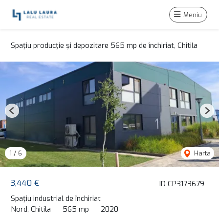
Meniu
Spațiu producție și depozitare 565 mp de închiriat, Chitila
Previous
Nex
1
/
6
Harta
3,440 €
ID CP3173679
Spațiu industrial de închiriat
Nord, Chitila
565 mp
2020