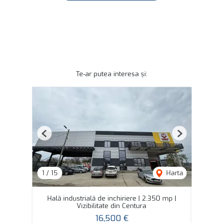
Te-ar putea interesa și:
Previous
Next
1
/
15
Harta
Hală industrială de inchiriere | 2.350 mp |
Vizibilitate din Centura
16,500 €