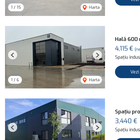
1
/
15
Harta
Hală 600 
4,115 €
(n
Spațiu indust
Previous
Next
Vezi
1
/
6
Harta
Spațiu pro
3,440 €
Spațiu indust
Previous
Next