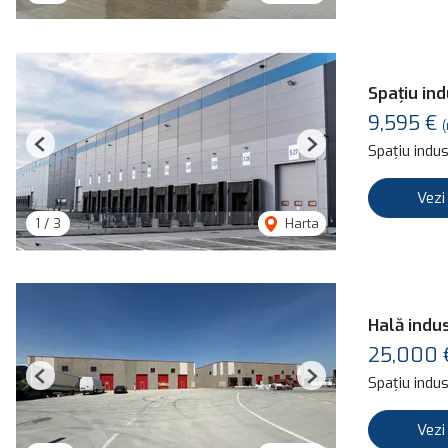
Spațiu in
9,595 €
(
Spațiu indust
Previous
Next
Vezi
1
/
3
Harta
Hală indus
25,000
Spațiu indust
Previous
Next
Vezi