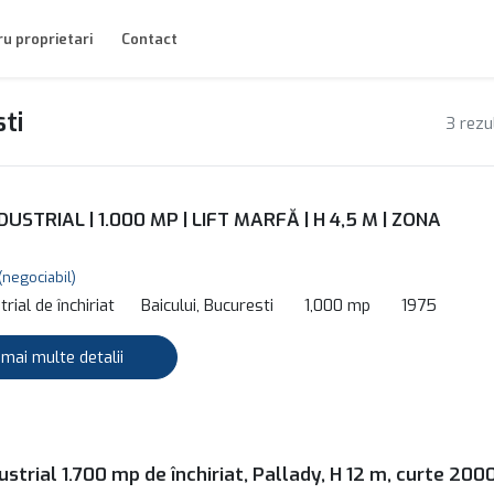
u proprietari
Contact
sti
3 rezu
DUSTRIAL | 1.000 MP | LIFT MARFĂ | H 4,5 M | ZONA
(negociabil)
rial de închiriat
Baicului, Bucuresti
1,000 mp
1975
 mai multe detalii
ustrial 1.700 mp de închiriat, Pallady, H 12 m, curte 200