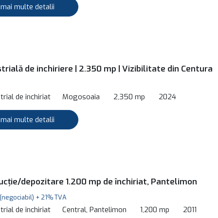
 mai multe detalii
trială de inchiriere | 2.350 mp | Vizibilitate din Centura
rial de închiriat
Mogosoaia
2,350 mp
2024
 mai multe detalii
ucție/depozitare 1.200 mp de închiriat, Pantelimon
(negociabil) + 21% TVA
rial de închiriat
Central, Pantelimon
1,200 mp
2011