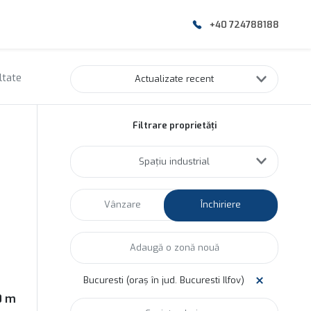
+40 724788188
ltate
Actualizate recent
Filtrare proprietăți
Spațiu industrial
Vânzare
Închiriere
Bucuresti (oraș în jud. Bucuresti Ilfov)
0 m