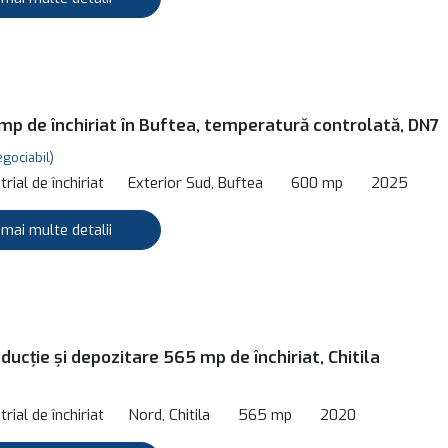
mp de închiriat în Buftea, temperatură controlată, DN7
egociabil)
rial de închiriat
Exterior Sud, Buftea
600 mp
2025
 mai multe detalii
ducție și depozitare 565 mp de închiriat, Chitila
rial de închiriat
Nord, Chitila
565 mp
2020