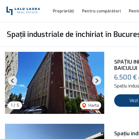
Proprietăți
Pentru cumpărători
Pentr
Spații industriale de închiriat în Bucure
SPAȚIU IN
BAICULUI
6,500 €
Previous
Next
Spațiu indust
Vezi
1
/
5
Harta
Spațiu ind