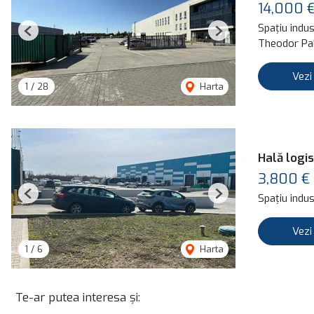
14,000 
Spațiu indust
Previous
Next
Theodor Pal
Vezi
1
/
28
Harta
Hală logis
3,800 €
Spațiu indust
Previous
Next
Vezi
1
/
6
Harta
Te-ar putea interesa și: