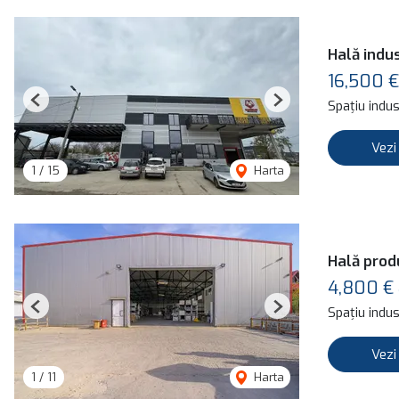
Hală indus
16,500 €
Spațiu indust
Previous
Next
Vezi
1
/
15
Harta
Hală prod
4,800 €
Spațiu indust
Previous
Next
Vezi
1
/
11
Harta