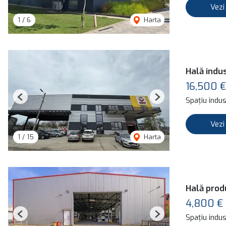
Vezi
1
/
6
Harta
Hală indus
16,500 €
Spațiu indust
Previous
Next
Vezi
1
/
15
Harta
Hală prod
4,800 €
Spațiu indust
Previous
Next