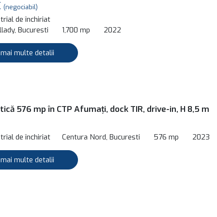
€
(negociabil)
rial de închiriat
lady, Bucuresti
1,700 mp
2022
 mai multe detalii
tică 576 mp în CTP Afumați, dock TIR, drive-in, H 8,5 m
rial de închiriat
Centura Nord, Bucuresti
576 mp
2023
 mai multe detalii