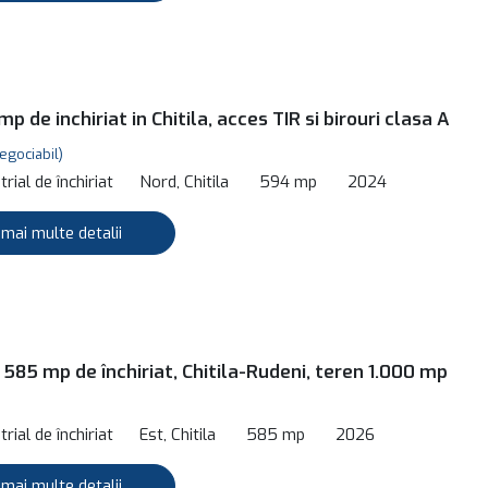
p de inchiriat in Chitila, acces TIR si birouri clasa A
egociabil)
rial de închiriat
Nord, Chitila
594 mp
2024
 mai multe detalii
 585 mp de închiriat, Chitila-Rudeni, teren 1.000 mp
rial de închiriat
Est, Chitila
585 mp
2026
 mai multe detalii