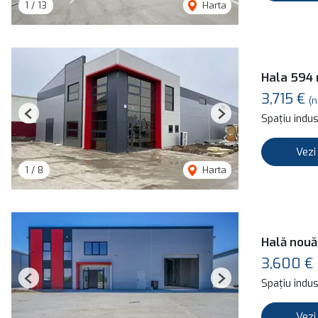
1
/
13
Harta
Hala 594 m
3,715 €
(n
Spațiu indust
Previous
Next
Vezi
1
/
8
Harta
Hală nouă
3,600 €
Spațiu indust
Previous
Next
Vezi