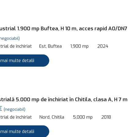
dustrial 1.900 mp Buftea, H 10 m, acces rapid A0/DN7
negociabil)
rial de închiriat
Est, Buftea
1,900 mp
2024
 mai multe detalii
trială 5.000 mp de închiriat în Chitila, clasa A, H 7 m
 €
(negociabil)
rial de închiriat
Nord, Chitila
5,000 mp
2018
 mai multe detalii