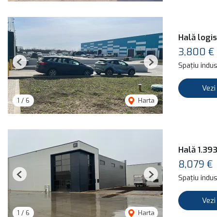
Hală logis
3,800 €
Spațiu indust
Previous
Next
Vezi
1
/
6
Harta
Hală 1.39
8,079 €
Spațiu indust
Previous
Next
Vezi
1
/
6
Harta