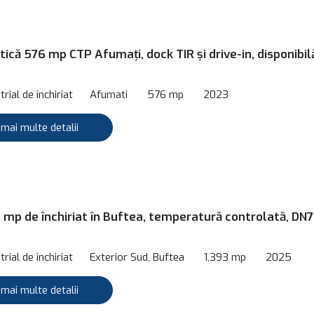
tică 576 mp CTP Afumați, dock TIR și drive-in, disponibil
rial de închiriat
Afumati
576 mp
2023
 mai multe detalii
3 mp de închiriat în Buftea, temperatură controlată, DN7
rial de închiriat
Exterior Sud, Buftea
1,393 mp
2025
 mai multe detalii