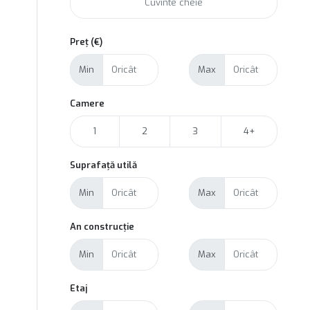
Preț (€)
Min
Max
Camere
1
2
3
4+
Suprafață utilă
Min
Max
An construcție
Min
Max
Etaj