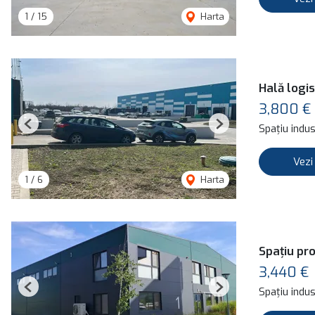
1
/
15
Harta
Hală logis
3,800 €
Spațiu indust
Previous
Next
Vezi
1
/
6
Harta
Spațiu pro
3,440 €
Spațiu indust
Previous
Next