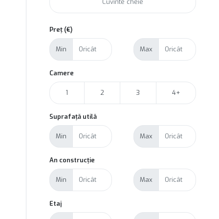
Preț (€)
Min
Max
Camere
1
2
3
4+
Suprafață utilă
Min
Max
An construcție
Min
Max
Etaj