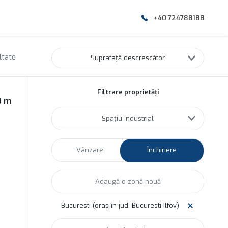
+40 724788188
ltate
Suprafață descrescător
Filtrare proprietăți
0 m
Spațiu industrial
Vânzare
Închiriere
Bucuresti (oraș în jud. Bucuresti Ilfov)