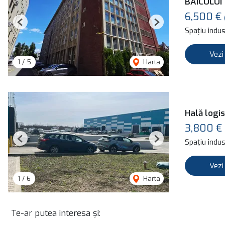
BAICULUI
6,500 €
Previous
Next
Spațiu indust
Vezi
1
/
5
Harta
Hală logis
3,800 €
Spațiu indust
Previous
Next
Vezi
1
/
6
Harta
Te-ar putea interesa și: