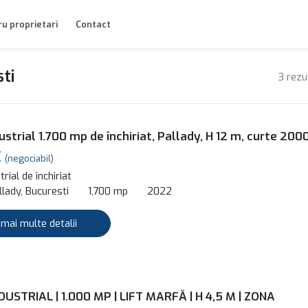
u proprietari
Contact
sti
3 rezu
ustrial 1.700 mp de închiriat, Pallady, H 12 m, curte 200
€
(negociabil)
rial de închiriat
lady, Bucuresti
1,700 mp
2022
 mai multe detalii
DUSTRIAL | 1.000 MP | LIFT MARFĂ | H 4,5 M | ZONA