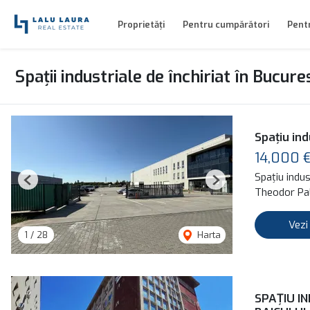
Proprietăți
Pentru cumpărători
Pentr
Spații industriale de închiriat în Bucure
Spațiu ind
14,000 
Spațiu indust
Previous
Next
Theodor Pal
Vezi
1
/
28
Harta
SPAȚIU IN