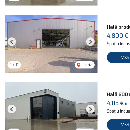
Hală prod
4,800 €
Spațiu indust
Previous
Next
Vezi
1
/
11
Harta
Hală 600 
4,115 €
(n
Spațiu indust
Previous
Next
Vezi