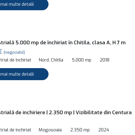
 mai multe detalii
trială 5.000 mp de închiriat în Chitila, clasa A, H 7 m
 €
(negociabil)
rial de închiriat
Nord, Chitila
5,000 mp
2018
 mai multe detalii
trială de inchiriere | 2.350 mp | Vizibilitate din Centura
rial de închiriat
Mogosoaia
2,350 mp
2024