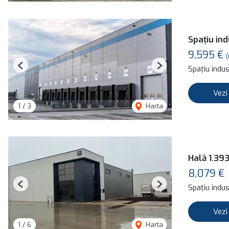
Spațiu in
9,595 €
(
Spațiu indust
Previous
Next
Vezi
1
/
3
Harta
Hală 1.39
8,079 €
Spațiu indust
Previous
Next
Vezi
1
/
6
Harta