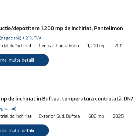
ucție/depozitare 1.200 mp de închiriat, Pantelimon
(negociabil) + 21% TVA
rial de închiriat
Central, Pantelimon
1,200 mp
2011
 mai multe detalii
mp de închiriat în Buftea, temperatură controlată, DN7
egociabil)
rial de închiriat
Exterior Sud, Buftea
600 mp
2025
 mai multe detalii