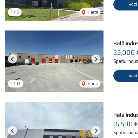
Vezi
1
/
6
Harta
Hală indus
25,000
Spațiu indust
Previous
Next
Vezi
1
/
13
Harta
Hală indus
16,500 €
Spațiu indust
Previous
Next