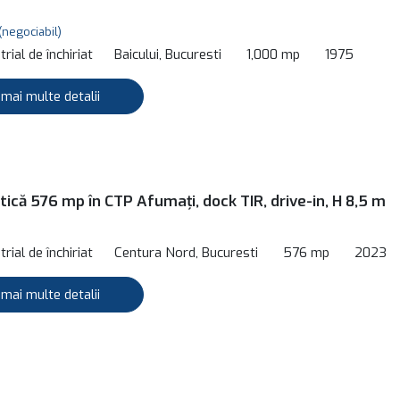
(negociabil)
rial de închiriat
Baicului, Bucuresti
1,000 mp
1975
 mai multe detalii
tică 576 mp în CTP Afumați, dock TIR, drive-in, H 8,5 m
rial de închiriat
Centura Nord, Bucuresti
576 mp
2023
 mai multe detalii