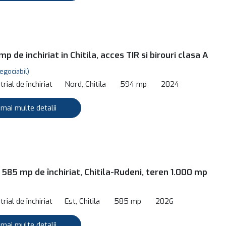
p de inchiriat in Chitila, acces TIR si birouri clasa A
egociabil)
rial de închiriat
Nord, Chitila
594 mp
2024
 mai multe detalii
 585 mp de închiriat, Chitila-Rudeni, teren 1.000 mp
rial de închiriat
Est, Chitila
585 mp
2026
 mai multe detalii