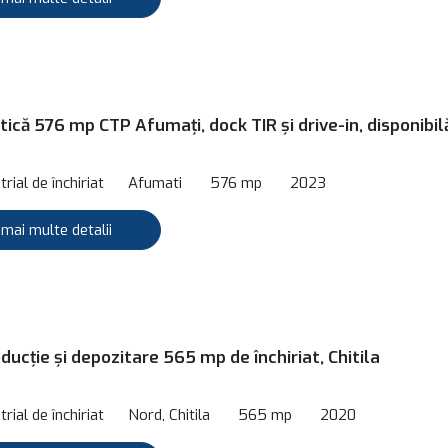
tică 576 mp CTP Afumați, dock TIR și drive-in, disponibil
rial de închiriat
Afumati
576 mp
2023
 mai multe detalii
ducție și depozitare 565 mp de închiriat, Chitila
rial de închiriat
Nord, Chitila
565 mp
2020