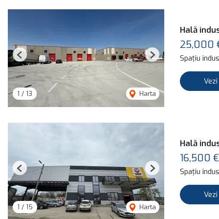
Hală indus
25,000
Spațiu indust
Previous
Next
Vezi
1
/
13
Harta
Hală indus
16,500 €
Spațiu indust
Previous
Next
Vezi
1
/
15
Harta