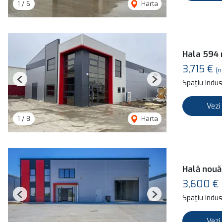
1
/
6
Harta
Hala 594 m
3,715 €
(n
Spațiu indust
Previous
Next
Vezi
1
/
8
Harta
Hală nouă
3,600 €
Spațiu indust
Previous
Next
Vezi