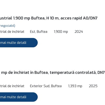
dustrial 1.900 mp Buftea, H 10 m, acces rapid A0/DN7
negociabil)
rial de închiriat
Est, Buftea
1,900 mp
2024
 mai multe detalii
3 mp de închiriat în Buftea, temperatură controlată, DN7
rial de închiriat
Exterior Sud, Buftea
1,393 mp
2025
 mai multe detalii