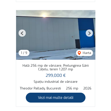
Previous
Next
1
/
9
Harta
Hală 256 mp de vânzare, Prelungirea Gării
Cățelu, teren 1.207 mp
299,000 €
Spațiu industrial de vânzare
Theodor Pallady, Bucuresti
256 mp
2026
Vezi mai multe detalii