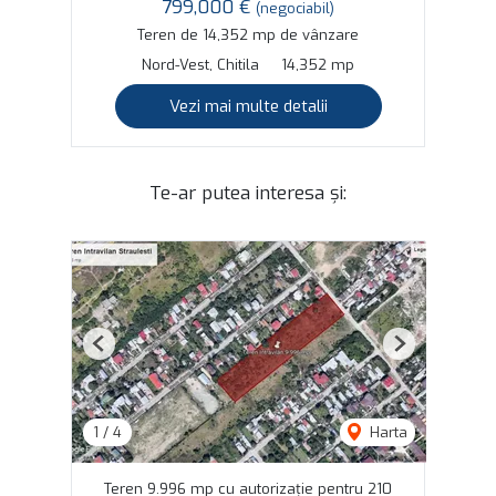
799,000 €
(negociabil)
Teren de 14,352 mp de vânzare
Nord-Vest, Chitila
14,352 mp
Vezi mai multe detalii
Te-ar putea interesa și:
Previous
Next
1
/
4
Harta
Teren 9.996 mp cu autorizație pentru 210