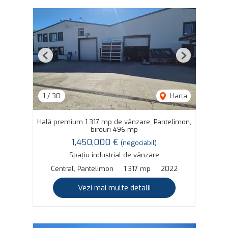
Previous
Next
1
/
30
Harta
Hală premium 1.317 mp de vânzare, Pantelimon,
birouri 496 mp
1,450,000 €
(negociabil)
Spațiu industrial de vânzare
Central, Pantelimon
1,317 mp
2022
Vezi mai multe detalii