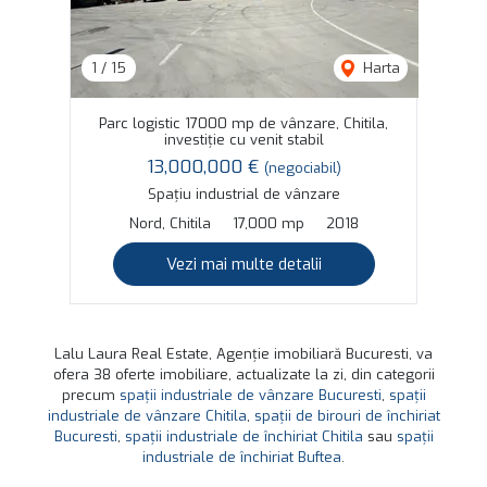
1
/
15
Harta
Parc logistic 17000 mp de vânzare, Chitila,
investiție cu venit stabil
13,000,000 €
(negociabil)
Spațiu industrial de vânzare
Nord, Chitila
17,000 mp
2018
Vezi mai multe detalii
Lalu Laura Real Estate, Agenție imobiliară Bucuresti, va
ofera 38 oferte imobiliare, actualizate la zi, din categorii
precum
spații industriale de vânzare Bucuresti
,
spații
industriale de vânzare Chitila
,
spații de birouri de închiriat
Bucuresti
,
spații industriale de închiriat Chitila
sau
spații
industriale de închiriat Buftea
.