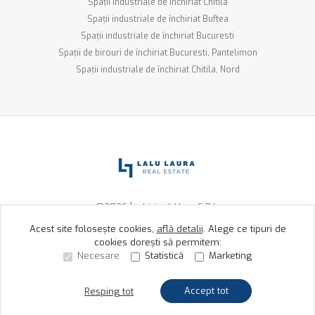
Spații industriale de închiriat Chitila
Spații industriale de închiriat Buftea
Spații industriale de închiriat Bucuresti
Spații de birouri de închiriat Bucuresti, Pantelimon
Spații industriale de închiriat Chitila, Nord
©
2026
Închiriază Ușor S.R.L.
Acest site folosește cookies,
află detalii
.
Alege ce tipuri de
cookies dorești să permitem:
Site creat în
Necesare
Statistică
Marketing
Accept tot
Resping tot