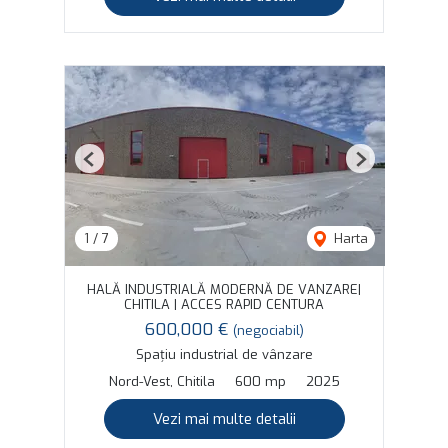
Previous
Next
1
/
7
Harta
HALĂ INDUSTRIALĂ MODERNĂ DE VANZARE|
CHITILA | ACCES RAPID CENTURA
600,000 €
(negociabil)
Spațiu industrial de vânzare
Nord-Vest, Chitila
600 mp
2025
Vezi mai multe detalii