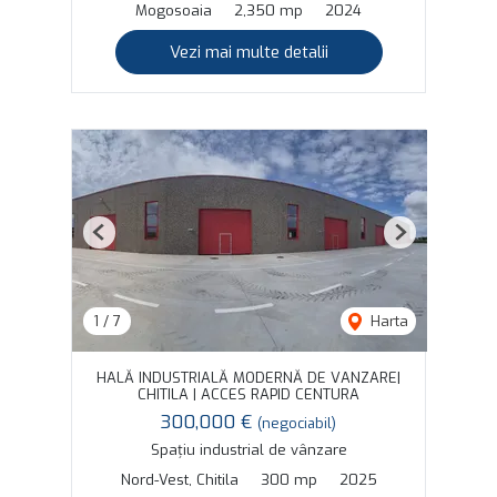
Mogosoaia
2,350 mp
2024
Vezi mai multe detalii
Previous
Next
1
/
7
Harta
HALĂ INDUSTRIALĂ MODERNĂ DE VANZARE|
CHITILA | ACCES RAPID CENTURA
300,000 €
(negociabil)
Spațiu industrial de vânzare
Nord-Vest, Chitila
300 mp
2025