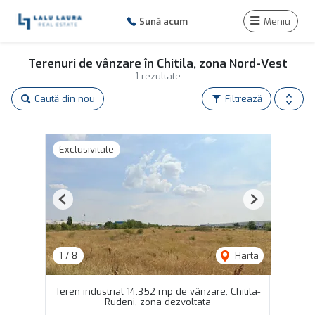
Sună acum
Meniu
Terenuri de vânzare în Chitila, zona Nord-Vest
1 rezultate
Caută din nou
Filtrează
Exclusivitate
Previous
Next
1
/
8
Harta
Teren industrial 14.352 mp de vânzare, Chitila-
Rudeni, zona dezvoltata