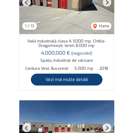
Previous
Next
1
/
13
Harta
Hală industrială clasa A 5000 mp, Chitila-
Dragomirești, teren 8.000 mp
4,000,000 €
(negociabil)
Spațiu industrial de vânzare
Centura Vest, Bucuresti
5,000 mp
2018
Vezi mai multe detalii
Previous
Next