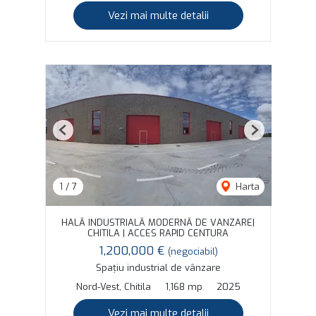
Vezi mai multe detalii
Previous
Next
1
/
7
Harta
HALĂ INDUSTRIALĂ MODERNĂ DE VANZARE|
CHITILA | ACCES RAPID CENTURA
1,200,000 €
(negociabil)
Spațiu industrial de vânzare
Nord-Vest, Chitila
1,168 mp
2025
Vezi mai multe detalii