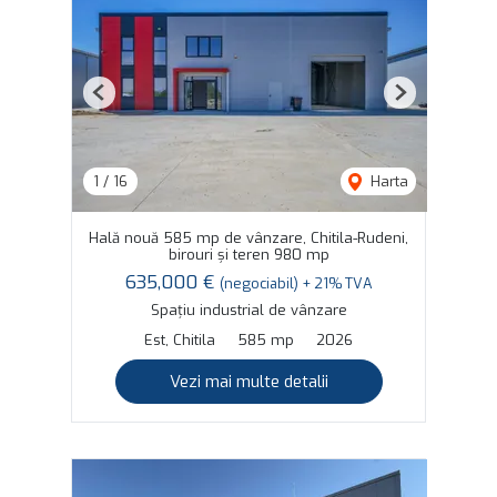
Previous
Next
1
/
16
Harta
Hală nouă 585 mp de vânzare, Chitila-Rudeni,
birouri și teren 980 mp
635,000 €
(negociabil) + 21% TVA
Spațiu industrial de vânzare
Est, Chitila
585 mp
2026
Vezi mai multe detalii