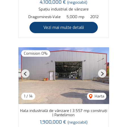
4,100,000 €
(negociabil)
Spațiu industrial de vânzare
Dragomiresti-Vale
5,000 mp
2012
Vezi mai multe detalii
Comision 0%
Previous
Next
1
/
14
Harta
Hala industrială de vânzare | 3.557 mp construiți
| Pantelimon
1,900,000 €
(negociabil)