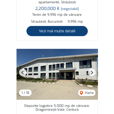
apartamente, Străulești
2,200,000 €
(negociabil)
Teren de 9,996 mp de vânzare
Straulesti, Bucuresti
9,996 mp
Vezi mai multe detalii
Previous
Next
1
/
18
Harta
Depozite logistice 5.000 mp de vânzare,
Dragomirești-Vale, Centură