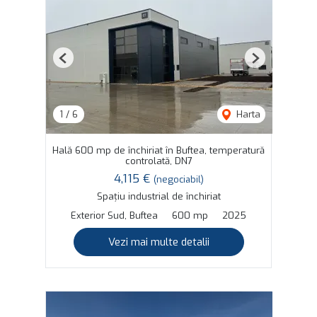
Previous
Next
1
/
6
Harta
Hală 600 mp de închiriat în Buftea, temperatură
controlată, DN7
4,115 €
(negociabil)
Spațiu industrial de închiriat
Exterior Sud, Buftea
600 mp
2025
Vezi mai multe detalii