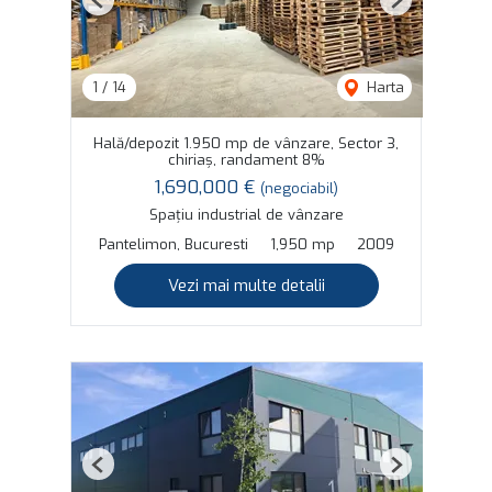
Previous
Next
1
/
14
Harta
Hală/depozit 1.950 mp de vânzare, Sector 3,
chiriaș, randament 8%
1,690,000 €
(negociabil)
Spațiu industrial de vânzare
Pantelimon, Bucuresti
1,950 mp
2009
Vezi mai multe detalii
Previous
Next