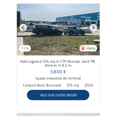
Previous
Next
1
/
6
Harta
Hală logistică 576 mp în CTP Afumați, dock TIR,
drive-in, H 8,5 m
3,800 €
Spațiu industrial de închiriat
Centura Nord, Bucuresti
576 mp
2023
Vezi mai multe detalii