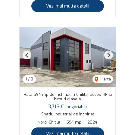
Vezi mai multe detalii
Previous
Next
1
/
8
Harta
Hala 594 mp de inchiriat in Chitila, acces TIR si
birouri clasa A
3,715 €
(negociabil)
Spațiu industrial de închiriat
Nord, Chitila
594 mp
2024
Vezi mai multe detalii