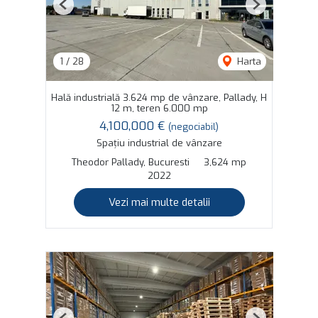
Previous
Next
1
/
28
Harta
Hală industrială 3.624 mp de vânzare, Pallady, H
12 m, teren 6.000 mp
4,100,000 €
(negociabil)
Spațiu industrial de vânzare
Theodor Pallady, Bucuresti
3,624 mp
2022
Vezi mai multe detalii