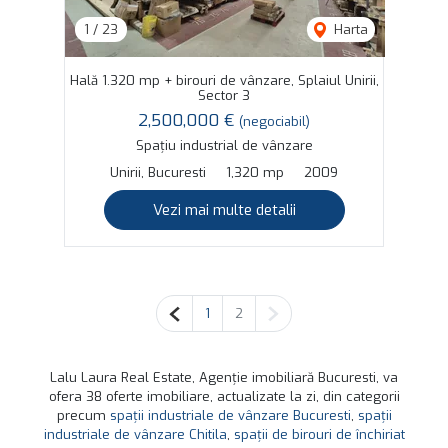
1
/
23
Harta
Hală 1.320 mp + birouri de vânzare, Splaiul Unirii,
Sector 3
2,500,000 €
(negociabil)
Spațiu industrial de vânzare
Unirii, Bucuresti
1,320 mp
2009
Vezi mai multe detalii
Pagina anterioară
Pagina următoare
1
2
Lalu Laura Real Estate, Agenție imobiliară Bucuresti, va
ofera 38 oferte imobiliare, actualizate la zi, din categorii
precum
spații industriale de vânzare Bucuresti
,
spații
industriale de vânzare Chitila
,
spații de birouri de închiriat