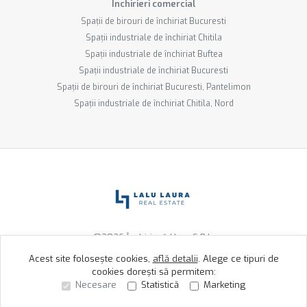
Închirieri comercial
Spații de birouri de închiriat Bucuresti
Spații industriale de închiriat Chitila
Spații industriale de închiriat Buftea
Spații industriale de închiriat Bucuresti
Spații de birouri de închiriat Bucuresti, Pantelimon
Spații industriale de închiriat Chitila, Nord
©
2026
Închiriază Ușor S.R.L.
Acest site folosește cookies,
află detalii
.
Alege ce tipuri de
cookies dorești să permitem:
Site creat în
Necesare
Statistică
Marketing