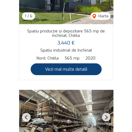
1
/
6
Harta
Spațiu producție și depozitare 565 mp de
închiriat, Chitila
3,440 €
Spațiu industrial de închiriat
Nord, Chitila
565 mp
2020
Vezi mai multe detalii
Previous
Next