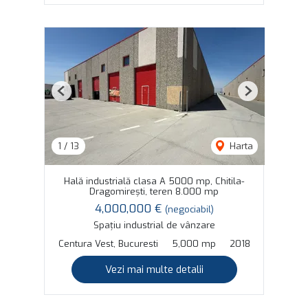
Previous
Next
1
/
13
Harta
Hală industrială clasa A 5000 mp, Chitila-
Dragomirești, teren 8.000 mp
4,000,000 €
(negociabil)
Spațiu industrial de vânzare
Centura Vest, Bucuresti
5,000 mp
2018
Vezi mai multe detalii