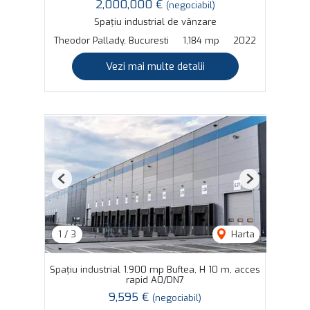
2,000,000 €
(negociabil)
Spațiu industrial de vânzare
Theodor Pallady, Bucuresti
1,184 mp
2022
Vezi mai multe detalii
Previous
Next
1
/
3
Harta
Spațiu industrial 1.900 mp Buftea, H 10 m, acces
rapid A0/DN7
9,595 €
(negociabil)