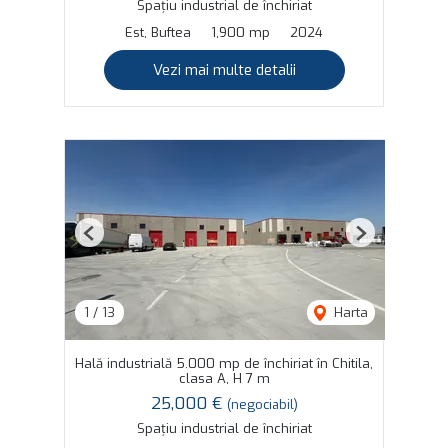
Spațiu industrial de închiriat
Est, Buftea
1,900 mp
2024
Vezi mai multe detalii
Previous
Next
1
/
13
Harta
Hală industrială 5.000 mp de închiriat în Chitila,
clasa A, H 7 m
25,000 €
(negociabil)
Spațiu industrial de închiriat