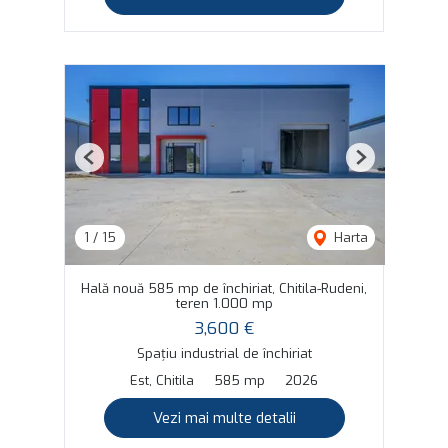
Previous
Next
1
/
15
Harta
Hală nouă 585 mp de închiriat, Chitila-Rudeni,
teren 1.000 mp
3,600 €
Spațiu industrial de închiriat
Est, Chitila
585 mp
2026
Vezi mai multe detalii