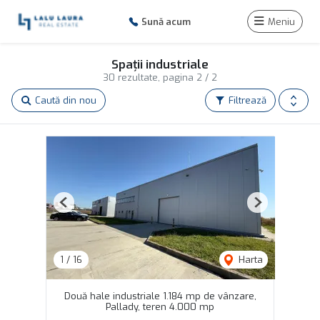
Sună acum
Meniu
Spații industriale
30 rezultate, pagina 2 / 2
Caută din nou
Filtrează
Previous
Next
1
/
16
Harta
Două hale industriale 1.184 mp de vânzare,
Pallady, teren 4.000 mp