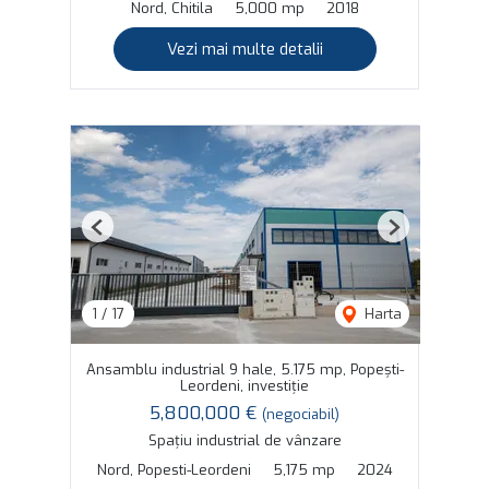
Nord, Chitila
5,000 mp
2018
Vezi mai multe detalii
Previous
Next
1
/
17
Harta
Ansamblu industrial 9 hale, 5.175 mp, Popești-
Leordeni, investiție
5,800,000 €
(negociabil)
Spațiu industrial de vânzare
Nord, Popesti-Leordeni
5,175 mp
2024