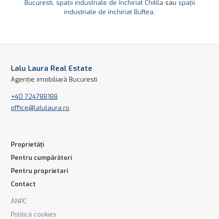
Bucuresti
,
spații industriale de închiriat Chitila
sau
spații
industriale de închiriat Buftea
.
Lalu Laura Real Estate
Agenție imobiliară Bucuresti
+40 724788188
office@lalulaura.ro
Proprietăți
Pentru cumpărători
Pentru proprietari
Contact
ANPC
Politică cookies