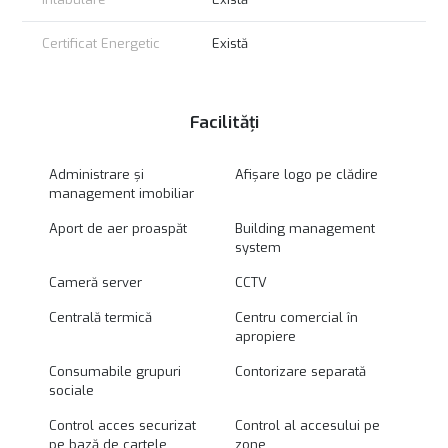
Certificat Energetic
Există
Facilități
Administrare și
Afișare logo pe clădire
management imobiliar
Aport de aer proaspăt
Building management
system
Cameră server
CCTV
Centrală termică
Centru comercial în
apropiere
Consumabile grupuri
Contorizare separată
sociale
Control acces securizat
Control al accesului pe
pe bază de cartele
zone