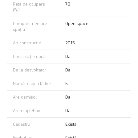
Rata de ocupare
70
(%)
Compartimentare
Open space
spațiu
An construcție
2015
Construcție nouă
Da
De la dezvoltator
Da
Număr etaje clădire
6
Are demisol
Da
Are etaj tehnic
Da
Cadastru
Există
Intabulare
Există