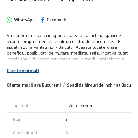
WhatsApp
Facebook
Va punem la dispozitie oportunitatea de a inchiria spatii de
birouri compartimentabile intr-un centru de afaceri clasa B,
situat in zona Pantelimon/ Baicului. Aceasta locatie ofera
beneficiul posibilitatii de mutare imediata, astfel incat va puteti
instala rapid si incepe activitatea intr-un mediu profesional si
functional.
Citește mai mult
Zona in care este amplasat centru de afaceri beneficiaza de
toate facilitatile necesare desfasurarii unei afaceri de succes.
Oferte imobiliare Bucuresti
Spații de birouri de închiriat Bucures
Aveti acces rapid la numeroase mijloace de transport in
comun, asigurand astfel conexiuni bune cu restul orasului. De
asemenea, exista diverse spatii comerciale in apropiere,
oferind oportunitati pentru a va dezvolta afacerea.
Tip imobil
Clădire birouri
Cladirea centru de afaceri a fost finalizata in anul 2015 si mai
Etaj
3
dispune de o suprafata utila de 350 metri patrati la etajul 4,
disponibila pentru inchiriat. Acest spatiu este conceput ca open
Clasă birouri
A
space, oferind un design interior elegant si adaptabil oricarui tip