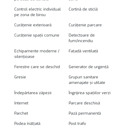
Control electric individual
Cortină de sticlă
pe zona de birou
Curățenie exterioară
Curățenie parcare
Curățenie spații comune
Detectoare de
fum/incendiu
Echipamente moderne /
Fațadă ventilată
silențioase
Ferestre care se deschid
Generator de urgență
Gresie
Grupuri sanitare
amenajate și utilate
Îndepărtarea zăpezii
Îngrijirea spațiilor verzi
Internet
Parcare deschisă
Parchet
Pază permanentă
Podea înălțată
Post trafo