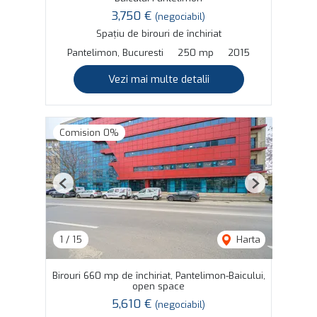
3,750 €
(negociabil)
Spațiu de birouri de închiriat
Pantelimon, Bucuresti
250 mp
2015
Vezi mai multe detalii
Comision 0%
Previous
Next
1
/
15
Harta
Birouri 660 mp de închiriat, Pantelimon-Baicului,
open space
5,610 €
(negociabil)