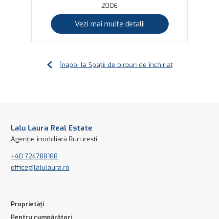
2006
Vezi mai multe detalii
Înapoi la Spații de birouri de închiriat
Lalu Laura Real Estate
Agenție imobiliară Bucuresti
+40 724788188
office@lalulaura.ro
Proprietăți
Pentru cumpărători