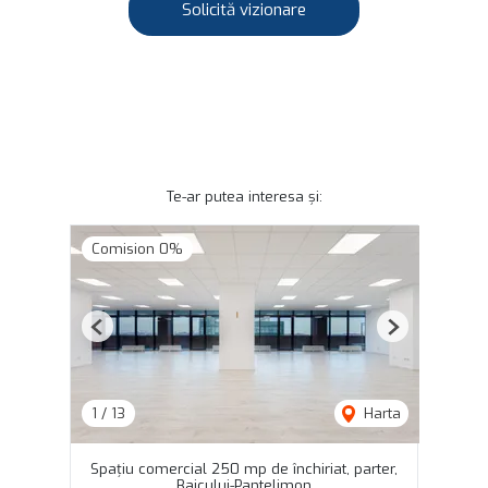
Solicită vizionare
Te-ar putea interesa și:
Comision 0%
Previous
Next
1
/
13
Harta
Spațiu comercial 250 mp de închiriat, parter,
Baicului-Pantelimon