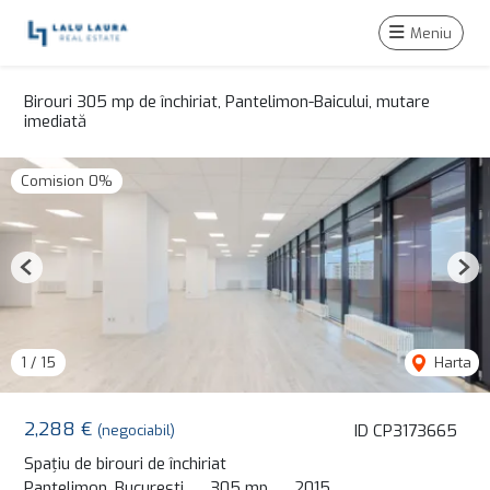
Meniu
Birouri 305 mp de închiriat, Pantelimon-Baicului, mutare
imediată
Comision 0%
Previous
Nex
1
/
15
Harta
2,288 €
ID CP3173665
(negociabil)
Spațiu de birouri de închiriat
Pantelimon, Bucuresti
305 mp
2015