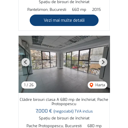
Spațiu de birouri de închiriat
Pantelimon, Bucuresti
660 mp
2015
Vezi mai multe detalii
Previous
Next
1
/
26
Harta
Clădire birouri clasa A 680 mp de închiriat, Pache
Protopopescu
7,000 €
(negociabil) TVA inclus
Spațiu de birouri de închiriat
Pache Protopopescu, Bucuresti
680 mp