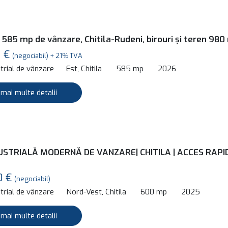
 585 mp de vânzare, Chitila-Rudeni, birouri și teren 980
0 €
(negociabil) + 21% TVA
trial de vânzare
Est, Chitila
585 mp
2026
 mai multe detalii
USTRIALĂ MODERNĂ DE VANZARE| CHITILA | ACCES RAPI
0 €
(negociabil)
trial de vânzare
Nord-Vest, Chitila
600 mp
2025
 mai multe detalii