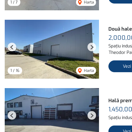
1
/
7
Harta
Două hale
2,000,
Spațiu indus
Previous
Next
Theodor Pal
Vezi
1
/
16
Harta
Hală prem
1,450,0
Spațiu indus
Previous
Next
Vezi