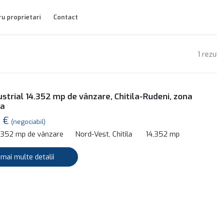
u proprietari
Contact
1 rezu
ustrial 14.352 mp de vânzare, Chitila-Rudeni, zona
ta
0 €
(negociabil)
4,352 mp de vânzare
Nord-Vest, Chitila
14,352 mp
 mai multe detalii