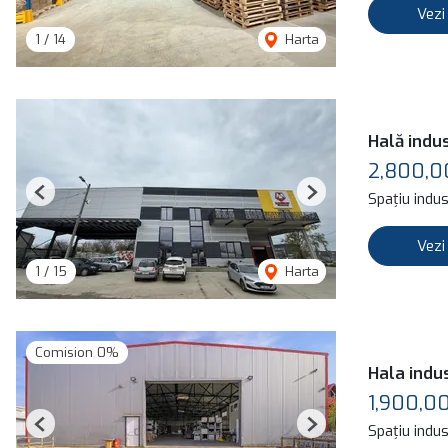
Vezi
1
/
14
Harta
Hală indus
2,800,0
Spațiu indus
Previous
Next
Vezi
1
/
15
Harta
Comision 0%
Hala indus
1,900,0
Spațiu indus
Previous
Next