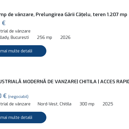
mp de vânzare, Prelungirea Gării Cățelu, teren 1.207 mp
 €
trial de vânzare
lady, Bucuresti
256 mp
2026
 mai multe detalii
USTRIALĂ MODERNĂ DE VANZARE| CHITILA | ACCES RAPI
0 €
(negociabil)
trial de vânzare
Nord-Vest, Chitila
300 mp
2025
 mai multe detalii