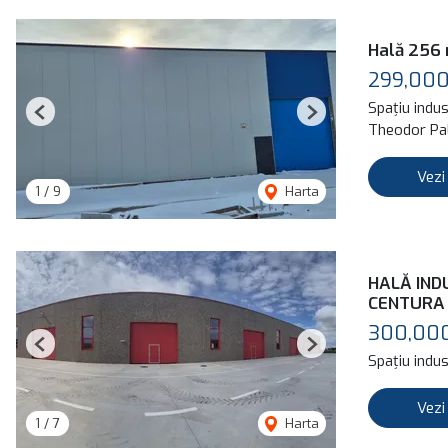
Hală 256 
299,000
Spațiu indus
Previous
Next
Theodor Pal
Vezi
1
/
9
Harta
HALĂ IND
CENTURA
300,00
Previous
Next
Spațiu indus
Vezi
1
/
7
Harta