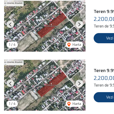
Teren 9.9
2,200,0
Teren de 9
Previous
Next
Vezi
1
/
4
Harta
Teren 9.9
2,200,0
Teren de 9
Previous
Next
Vezi
1
/
4
Harta