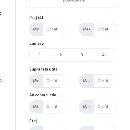
ti
Preț (€)
Min
Max
Camere
1
2
3
4+
Suprafață utilă
ti
Min
Max
An construcție
Min
Max
Etaj