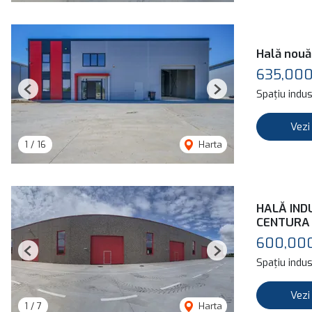
Hală nouă
635,00
Spațiu indus
Previous
Next
Vezi
1
/
16
Harta
HALĂ IND
CENTURA
600,00
Previous
Next
Spațiu indus
Vezi
1
/
7
Harta