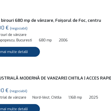
 birouri 680 mp de vânzare, Foișorul de Foc, centru
00 €
(negociabil)
irouri de vânzare
popescu, Bucuresti
680 mp
2006
 mai multe detalii
USTRIALĂ MODERNĂ DE VANZARE| CHITILA | ACCES RAPI
00 €
(negociabil)
trial de vânzare
Nord-Vest, Chitila
1,168 mp
2025
 mai multe detalii