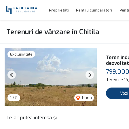
Proprietăți
Pentru cumpărători
Pentr
Terenuri de vânzare în Chitila
Exclusivitate
Teren ind
dezvolta
799,00
Previous
Next
Teren de 1
Vezi
1
/
8
Harta
Te-ar putea interesa și: