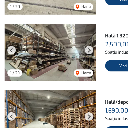
1
/
30
Harta
Hală 1.320
2,500,0
Spațiu indus
Previous
Next
Vezi
1
/
23
Harta
Hală/depo
1,690,0
Spațiu indus
Previous
Next