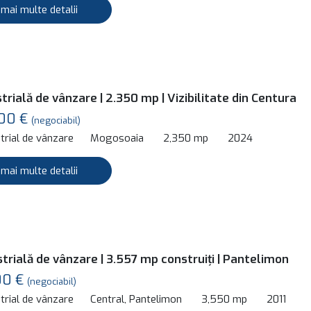
 mai multe detalii
trială de vânzare | 2.350 mp | Vizibilitate din Centura
00 €
(negociabil)
trial de vânzare
Mogosoaia
2,350 mp
2024
 mai multe detalii
trială de vânzare | 3.557 mp construiți | Pantelimon
00 €
(negociabil)
trial de vânzare
Central, Pantelimon
3,550 mp
2011