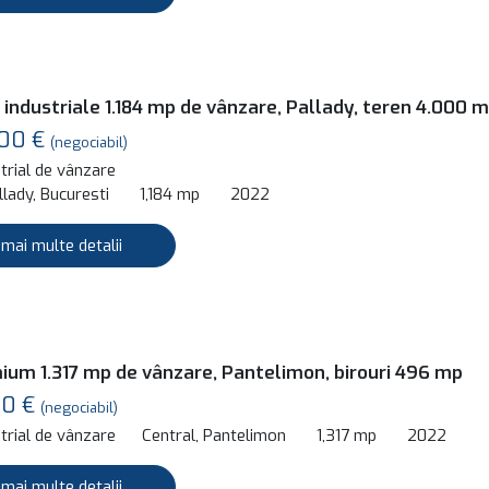
 industriale 1.184 mp de vânzare, Pallady, teren 4.000 
000 €
(negociabil)
trial de vânzare
lady, Bucuresti
1,184 mp
2022
 mai multe detalii
ium 1.317 mp de vânzare, Pantelimon, birouri 496 mp
00 €
(negociabil)
trial de vânzare
Central, Pantelimon
1,317 mp
2022
 mai multe detalii