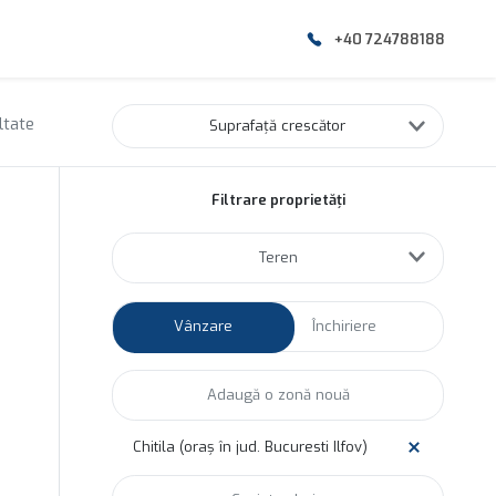
+40 724788188
ltate
Suprafață crescător
Filtrare proprietăți
Teren
Vânzare
Închiriere
Chitila (oraș în jud. Bucuresti Ilfov)