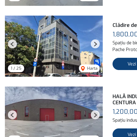
Clădire de
1,800,0
Spațiu de b
Previous
Next
Pache Proto
Vezi
1
/
25
Harta
HALĂ IND
CENTURA
1,200,0
Previous
Next
Spațiu indus
Vezi