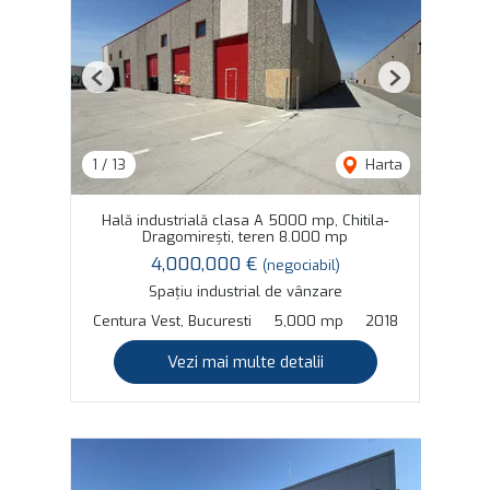
Previous
Next
1
/
13
Harta
Hală industrială clasa A 5000 mp, Chitila-
Dragomirești, teren 8.000 mp
4,000,000 €
(negociabil)
Spațiu industrial de vânzare
Centura Vest, Bucuresti
5,000 mp
2018
Vezi mai multe detalii