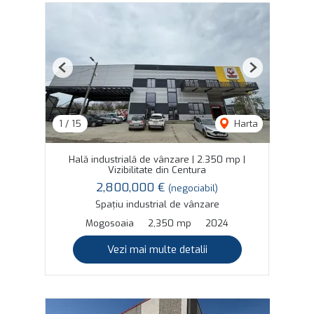
Previous
Next
1
/
15
Harta
Hală industrială de vânzare | 2.350 mp |
Vizibilitate din Centura
2,800,000 €
(negociabil)
Spațiu industrial de vânzare
Mogosoaia
2,350 mp
2024
Vezi mai multe detalii