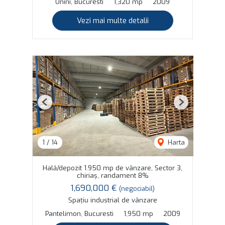
Unirii, Bucuresti
1,320 mp
2009
Vezi mai multe detalii
Previous
Next
1
/
14
Harta
Hală/depozit 1.950 mp de vânzare, Sector 3,
chiriaș, randament 8%
1,690,000 €
(negociabil)
Spațiu industrial de vânzare
Pantelimon, Bucuresti
1,950 mp
2009