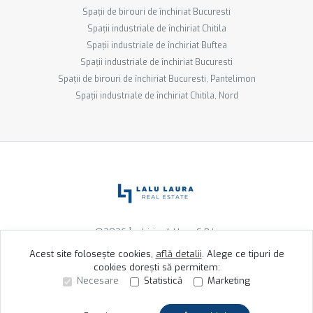
Spații de birouri de închiriat Bucuresti
Spații industriale de închiriat Chitila
Spații industriale de închiriat Buftea
Spații industriale de închiriat Bucuresti
Spații de birouri de închiriat Bucuresti, Pantelimon
Spații industriale de închiriat Chitila, Nord
©
2026
Închiriază Ușor S.R.L.
Acest site folosește cookies,
află detalii
.
Alege ce tipuri de
cookies dorești să permitem:
Site creat în
Necesare
Statistică
Marketing