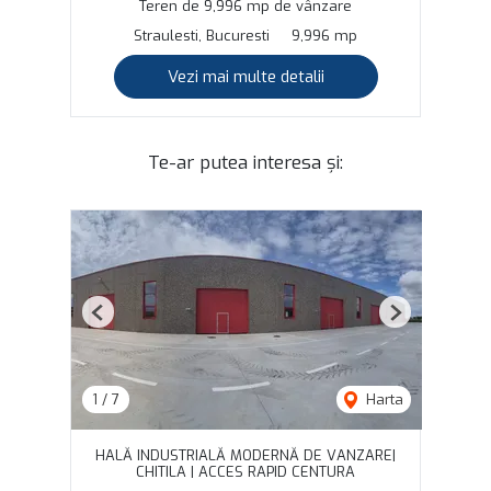
Teren de 9,996 mp de vânzare
Straulesti, Bucuresti
9,996 mp
Vezi mai multe detalii
Te-ar putea interesa și:
Previous
Next
1
/
7
Harta
HALĂ INDUSTRIALĂ MODERNĂ DE VANZARE|
CHITILA | ACCES RAPID CENTURA