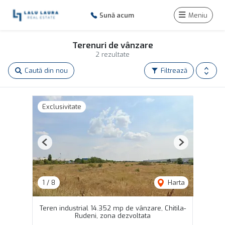
Sună acum
Meniu
Terenuri de vânzare
2 rezultate
Caută din nou
Filtrează
Exclusivitate
Previous
Next
1
/
8
Harta
Teren industrial 14.352 mp de vânzare, Chitila-
Rudeni, zona dezvoltata