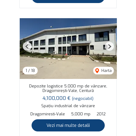
Previous
Next
1
/
18
Harta
Depozite logistice 5.000 mp de vânzare,
Dragomirești-Vale, Centură
4,100,000 €
(negociabil)
Spațiu industrial de vânzare
Dragomiresti-Vale
5,000 mp
2012
Vezi mai multe detalii