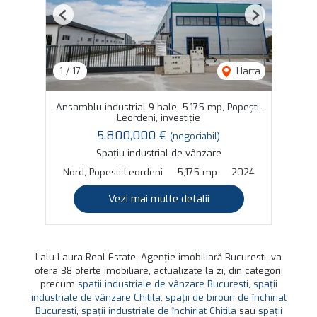
Previous
Next
1
/
17
Harta
Ansamblu industrial 9 hale, 5.175 mp, Popești-
Leordeni, investiție
5,800,000 €
(negociabil)
Spațiu industrial de vânzare
Nord, Popesti-Leordeni
5,175 mp
2024
Vezi mai multe detalii
Lalu Laura Real Estate, Agenție imobiliară Bucuresti, va
ofera 38 oferte imobiliare, actualizate la zi, din categorii
precum
spații industriale de vânzare Bucuresti
,
spații
industriale de vânzare Chitila
,
spații de birouri de închiriat
Bucuresti
,
spații industriale de închiriat Chitila
sau
spații