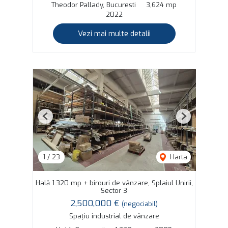
Theodor Pallady, Bucuresti
3,624 mp
2022
Vezi mai multe detalii
Previous
Next
1
/
23
Harta
Hală 1.320 mp + birouri de vânzare, Splaiul Unirii,
Sector 3
2,500,000 €
(negociabil)
Spațiu industrial de vânzare