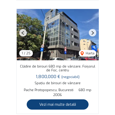
Previous
Next
1
/
25
Harta
Clădire de birouri 680 mp de vânzare, Foișorul
de Foc, centru
1,800,000 €
(negociabil)
Spațiu de birouri de vânzare
Pache Protopopescu, Bucuresti
680 mp
2006
Vezi mai multe detalii