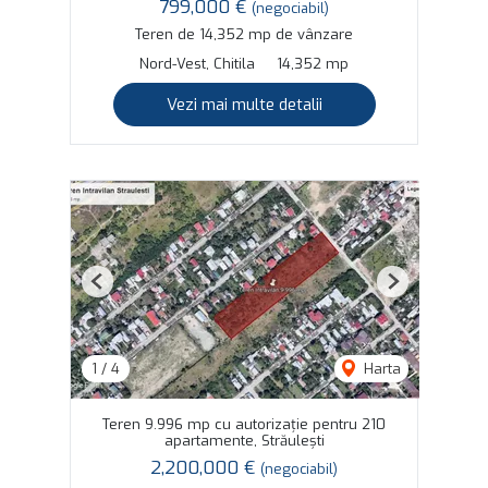
799,000 €
(negociabil)
Teren de 14,352 mp de vânzare
Nord-Vest, Chitila
14,352 mp
Vezi mai multe detalii
Previous
Next
1
/
4
Harta
Teren 9.996 mp cu autorizație pentru 210
apartamente, Străulești
2,200,000 €
(negociabil)