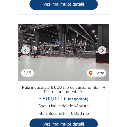
Vezi mai multe detalii
Previous
Next
1
/
9
Harta
Hală industrială 5.000 mp de vânzare, Titan, H
11,6 m, randament 8%
3,800,000 €
(negociabil)
Spațiu industrial de vânzare
Titan, Bucuresti
5,000 mp
Vezi mai multe detalii