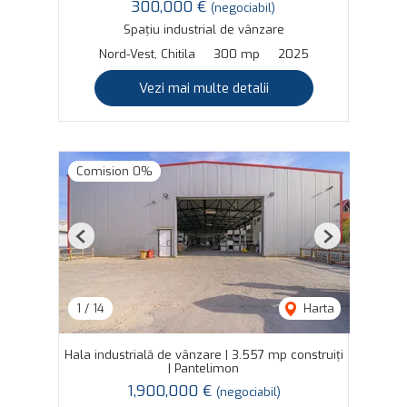
300,000 €
(negociabil)
Spațiu industrial de vânzare
Nord-Vest, Chitila
300 mp
2025
Vezi mai multe detalii
Comision 0%
Previous
Next
1
/
14
Harta
Hala industrială de vânzare | 3.557 mp construiți
| Pantelimon
1,900,000 €
(negociabil)