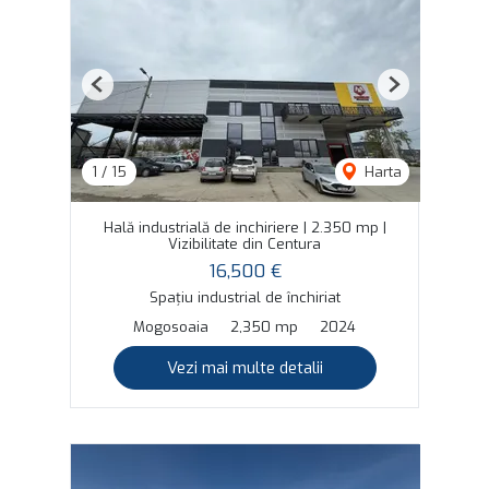
Previous
Next
1
/
15
Harta
Hală industrială de inchiriere | 2.350 mp |
Vizibilitate din Centura
16,500 €
Spațiu industrial de închiriat
Mogosoaia
2,350 mp
2024
Vezi mai multe detalii