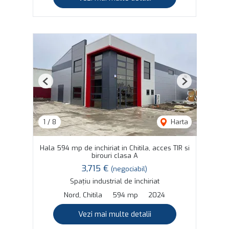
Previous
Next
1
/
8
Harta
Hala 594 mp de inchiriat in Chitila, acces TIR si
birouri clasa A
3,715 €
(negociabil)
Spațiu industrial de închiriat
Nord, Chitila
594 mp
2024
Vezi mai multe detalii