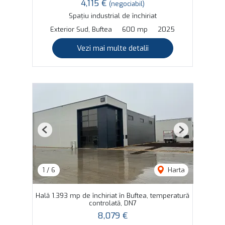
4,115 €
(negociabil)
Spațiu industrial de închiriat
Exterior Sud, Buftea
600 mp
2025
Vezi mai multe detalii
Previous
Next
1
/
6
Harta
Hală 1.393 mp de închiriat în Buftea, temperatură
controlată, DN7
8,079 €