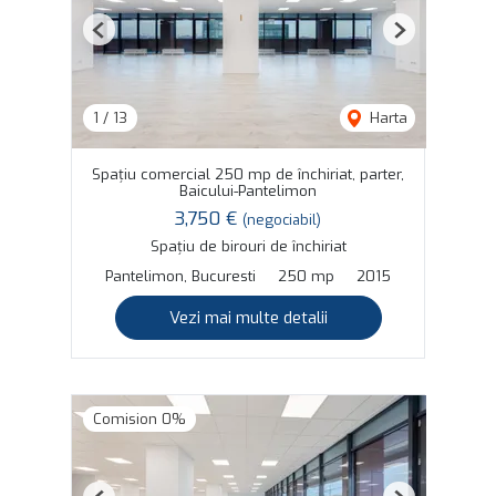
Previous
Next
1
/
13
Harta
Spațiu comercial 250 mp de închiriat, parter,
Baicului-Pantelimon
3,750 €
(negociabil)
Spațiu de birouri de închiriat
Pantelimon, Bucuresti
250 mp
2015
Vezi mai multe detalii
Comision 0%