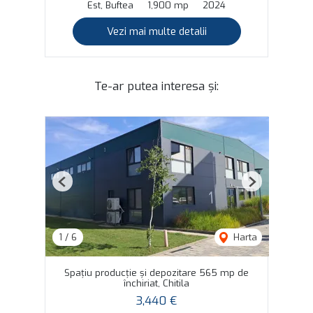
Est, Buftea
1,900 mp
2024
Vezi mai multe detalii
Te-ar putea interesa și:
Previous
Next
1
/
6
Harta
Spațiu producție și depozitare 565 mp de
închiriat, Chitila
3,440 €