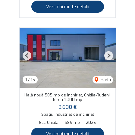
Vezi mai multe detalii
Previous
Next
1
/
15
Harta
Hală nouă 585 mp de închiriat, Chitila-Rudeni,
teren 1.000 mp
3,600 €
Spațiu industrial de închiriat
Est, Chitila
585 mp
2026
Vezi mai multe detalii