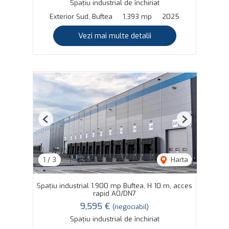
Spațiu industrial de închiriat
Exterior Sud, Buftea
1,393 mp
2025
Vezi mai multe detalii
Previous
Next
1
/
3
Harta
Spațiu industrial 1.900 mp Buftea, H 10 m, acces
rapid A0/DN7
9,595 €
(negociabil)
Spațiu industrial de închiriat