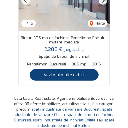
Previous
Next
1
/
15
Harta
Birouri 305 mp de închiriat, Pantelimon-Baicului,
mutare imediată
2,288 €
(negociabil)
Spațiu de birouri de închiriat
Pantelimon, Bucuresti
305 mp
2015
Vezi mai multe detalii
Lalu Laura Real Estate, Agenție imobiliară Bucuresti, va
ofera 38 oferte imobiliare, actualizate la zi, din categorii
precum
spații industriale de vânzare Bucuresti
,
spații
industriale de vânzare Chitila
,
spații de birouri de închiriat
Bucuresti
,
spații industriale de închiriat Chitila
sau
spații
industriale de închiriat Buftea
.