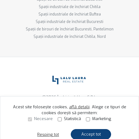
Spații industriale de închiriat Chitila
Spații industriale de închiriat Buftea
Spații industriale de închiriat Bucuresti
Spații de birouri de închiriat Bucuresti, Pantelimon
Spații industriale de închiriat Chitila, Nord
©
2026
Închiriază Ușor S.R.L.
Acest site folosește cookies,
află detalii
.
Alege ce tipuri de
cookies dorești să permitem:
Site creat în
Necesare
Statistică
Marketing
Accept tot
Resping tot