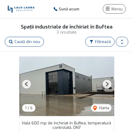
Sună acum
Meniu
Spații industriale de închiriat în Buftea
3 rezultate
Caută din nou
Filtrează
Previous
Next
1
/
6
Harta
Hală 600 mp de închiriat în Buftea, temperatură
controlată, DN7