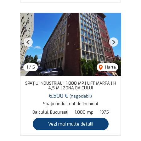
Previous
Next
1
/
5
Harta
SPAȚIU INDUSTRIAL | 1.000 MP | LIFT MARFĂ | H
4,5 M | ZONA BAICULUI
6,500 €
(negociabil)
Spațiu industrial de închiriat
Baicului, Bucuresti
1,000 mp
1975
Vezi mai multe detalii