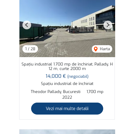
Previous
Next
1
/
28
Harta
Spațiu industrial 1.700 mp de închiriat, Pallady, H
12 m, curte 2000 m
14,000 €
(negociabil)
Spațiu industrial de închiriat
Theodor Pallady, Bucuresti
1,700 mp
2022
Vezi mai multe detalii