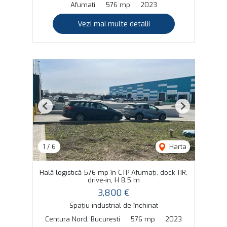
Afumati
576 mp
2023
Vezi mai multe detalii
Previous
Next
1
/
6
Harta
Hală logistică 576 mp în CTP Afumați, dock TIR,
drive-in, H 8,5 m
3,800 €
Spațiu industrial de închiriat
Centura Nord, Bucuresti
576 mp
2023