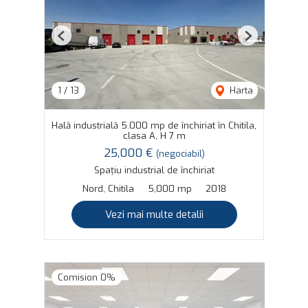
Previous
Next
1
/
13
Harta
Hală industrială 5.000 mp de închiriat în Chitila,
clasa A, H 7 m
25,000 €
(negociabil)
Spațiu industrial de închiriat
Nord, Chitila
5,000 mp
2018
Vezi mai multe detalii
Comision 0%