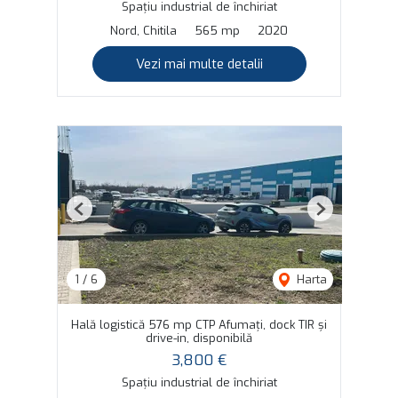
Spațiu industrial de închiriat
Nord, Chitila
565 mp
2020
Vezi mai multe detalii
Previous
Next
1
/
6
Harta
Hală logistică 576 mp CTP Afumați, dock TIR și
drive-in, disponibilă
3,800 €
Spațiu industrial de închiriat