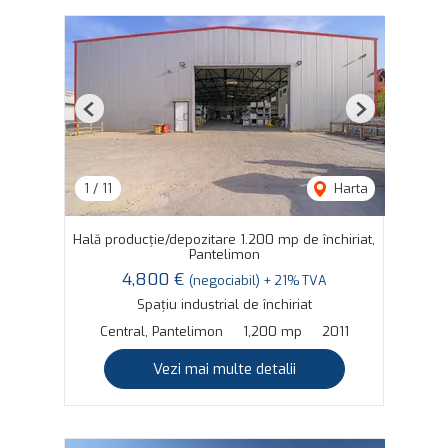
Previous
Next
1
/
11
Harta
Hală producție/depozitare 1.200 mp de închiriat,
Pantelimon
4,800 €
(negociabil) + 21% TVA
Spațiu industrial de închiriat
Central, Pantelimon
1,200 mp
2011
Vezi mai multe detalii